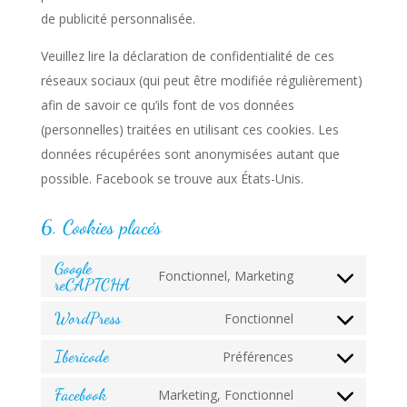
de publicité personnalisée.
Veuillez lire la déclaration de confidentialité de ces
réseaux sociaux (qui peut être modifiée régulièrement)
afin de savoir ce qu’ils font de vos données
(personnelles) traitées en utilisant ces cookies. Les
données récupérées sont anonymisées autant que
possible. Facebook se trouve aux États-Unis.
6. Cookies placés
Google
Fonctionnel, Marketing
reCAPTCHA
Consent
to
WordPress
Fonctionnel
Consent
service
to
Ibericode
Préférences
google-
Consent
service
recaptcha
to
Facebook
Marketing, Fonctionnel
wordpress
Consent