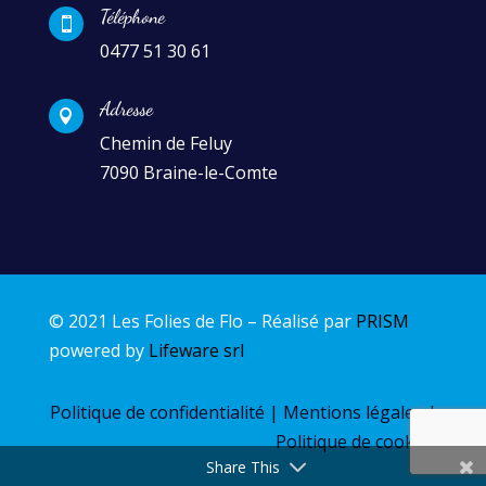
Téléphone

0477 51 30 61
Adresse

Chemin de Feluy
7090 Braine-le-Comte
© 2021 Les Folies de Flo – Réalisé par
PRISM
powered by
Lifeware srl
Politique de confidentialité
|
Mentions légales
|
Politique de cookies
Share This